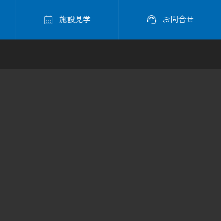


施設見学
お問合せ