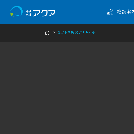

施設案


無料体験のお申込み